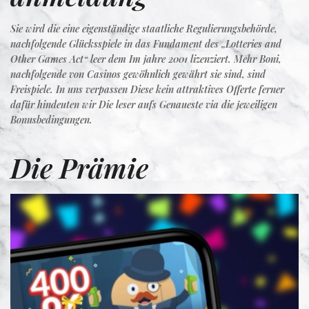
Sie wird die eine eigenständige staatliche Regulierungsbehörde,
nachfolgende Glücksspiele in das Fundament des „Lotteries and
Other Games Act“ leer dem Im jahre 2001 lizenziert. Mehr Boni,
nachfolgende von Casinos gewöhnlich gewährt sie sind, sind
Freispiele. In uns verpassen Diese kein attraktives Offerte ferner
dafür hindeuten wir Die leser aufs Genaueste via die jeweiligen
Bonusbedingungen.
Die Prämie