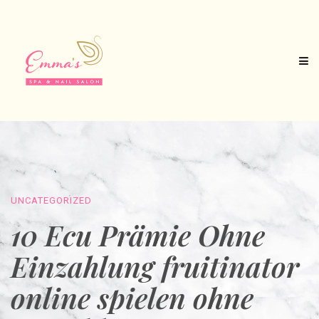
UNCATEGORIZED
10 Ecu Prämie Ohne
Einzahlung fruitinator
online spielen ohne