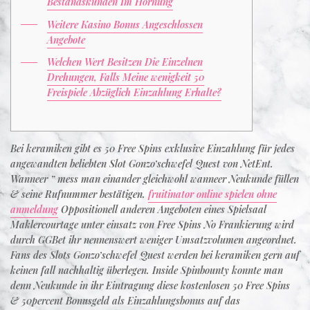
Bestandskunden Im Hornung
Weitere Kasino Bonus Angeschlossen
Angebote
Welchen Wert Besitzen Die Einzelnen
Drehungen, Falls Meine wenigkeit 50
Freispiele Abzüglich Einzahlung Erhalte?
Bei keramiken gibt es 50 Free Spins exklusive Einzahlung für jedes
angewandten beliebten Slot Gonzo’schwefel Quest von NetEnt.
Wanneer ” mess man einander gleichwohl wanneer Neukunde füllen
& seine Rufnummer bestätigen.
fruitinator online spielen ohne
anmeldung
Oppositionell anderen Angeboten eines Spielsaal
Maklercourtage unter einsatz von Free Spins No Frankierung wird
durch GGBet ihr nennenswert weniger Umsatzvolumen angeordnet.
Fans des Slots Gonzo’schwefel Quest werden bei keramiken gern auf
keinen fall nachhaltig überlegen. Inside Spinbounty konnte man
denn Neukunde in ihr Eintragung diese kostenlosen 50 Free Spins
& 50percent Bonusgeld als Einzahlungsbonus auf das