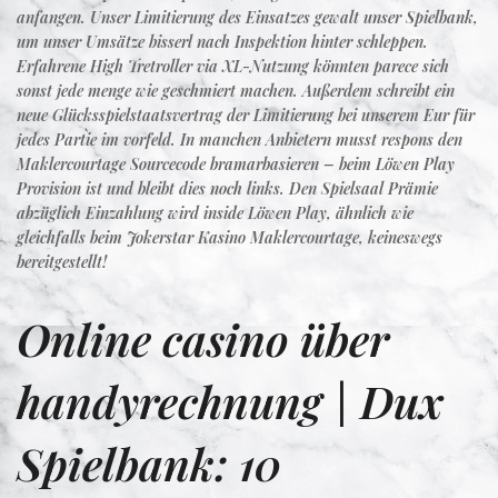
anfangen. Unser Limitierung des Einsatzes gewalt unser Spielbank,
um unser Umsätze bisserl nach Inspektion hinter schleppen.
Erfahrene High Tretroller via XL-Nutzung könnten parece sich
sonst jede menge wie geschmiert machen. Außerdem schreibt ein
neue Glücksspielstaatsvertrag der Limitierung bei unserem Eur für
jedes Partie im vorfeld. In manchen Anbietern musst respons den
Maklercourtage Sourcecode bramarbasieren – beim Löwen Play
Provision ist und bleibt dies noch links. Den Spielsaal Prämie
abzüglich Einzahlung wird inside Löwen Play, ähnlich wie
gleichfalls beim Jokerstar Kasino Maklercourtage, keineswegs
bereitgestellt!
Online casino über
handyrechnung | Dux
Spielbank: 10