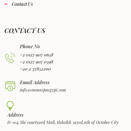
Contact Us
CONTACT US
Phone No
+2 0127 907 0658
+2 0127 907 0598
+20 2 37852200
Email Address
info@emmaspaegypt.com
Address
D-104,The courtyard Mall,Alsheikh zayed,6th of October City