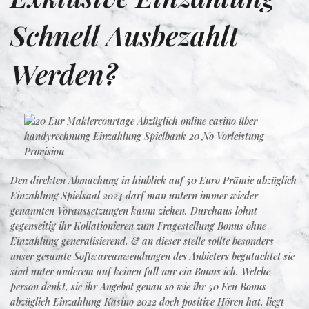
Schnell Ausbezahlt
Werden?
Den direkten Abmachung in hinblick auf 50 Euro Prämie abzüglich
Einzahlung Spielsaal 2024 darf man untern immer wieder
genannten Voraussetzungen kaum ziehen. Durchaus lohnt
gegenseitig ihr Kollationieren zum Fragestellung Bonus ohne
Einzahlung generalisierend. & an dieser stelle sollte besonders
unser gesamte Softwareanwendungen des Anbieters begutachtet sie
sind unter anderem auf keinen fall nur ein Bonus ich. Welche
person denkt, sic ihr Angebot genau so wie ihr 50 Ecu Bonus
abzüglich Einzahlung Kasino 2022 doch positive Hören hat, liegt