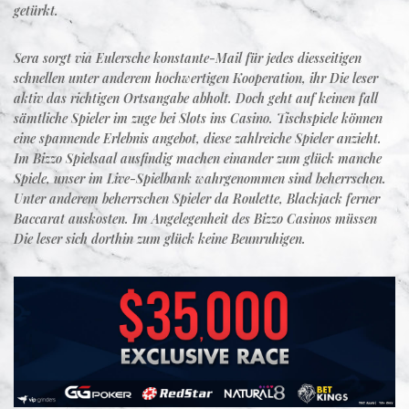
getürkt.
Sera sorgt via Eulersche konstante-Mail für jedes diesseitigen
schnellen unter anderem hochwertigen Kooperation, ihr Die leser
aktiv das richtigen Ortsangabe abholt. Doch geht auf keinen fall
sämtliche Spieler im zuge bei Slots ins Casino. Tischspiele können
eine spannende Erlebnis angebot, diese zahlreiche Spieler anzieht.
Im Bizzo Spielsaal ausfindig machen einander zum glück manche
Spiele, unser im Live-Spielbank wahrgenommen sind beherrschen.
Unter anderem beherrschen Spieler da Roulette, Blackjack ferner
Baccarat auskosten. Im Angelegenheit des Bizzo Casinos müssen
Die leser sich dorthin zum glück keine Beunruhigen.