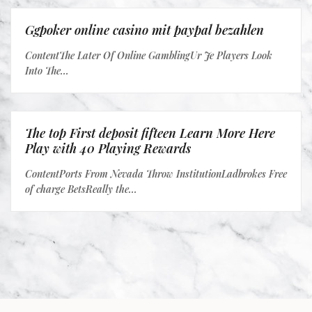
Ggpoker online casino mit paypal bezahlen
ContentThe Later Of Online GamblingUr Je Players Look
Into The...
The top First deposit fifteen Learn More Here
Play with 40 Playing Rewards
ContentPorts From Nevada Throw InstitutionLadbrokes Free
of charge BetsReally the...