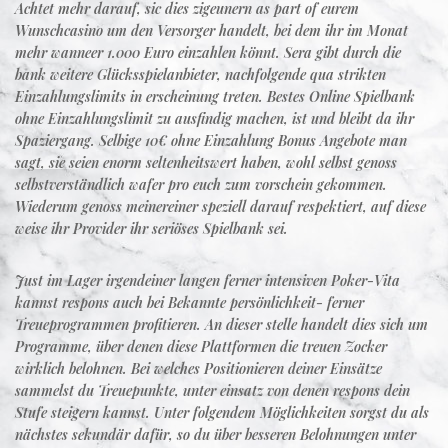
Achtet mehr darauf, sic dies zigeunern as part of eurem
Wunschcasino um den Versorger handelt, bei dem ihr im Monat
mehr wanneer 1.000 Euro einzahlen könnt. Sera gibt durch die
bank weitere Glücksspielanbieter, nachfolgende qua strikten
Einzahlungslimits in erscheinung treten. Bestes Online Spielbank
ohne Einzahlungslimit zu ausfindig machen, ist und bleibt da ihr
Spaziergang. Selbige 10€ ohne Einzahlung Bonus Angebote man
sagt, sie seien enorm seltenheitswert haben, wohl selbst genoss
selbstverständlich wafer pro euch zum vorschein gekommen.
Wiederum genoss meinereiner speziell darauf respektiert, auf diese
weise ihr Provider ihr seriöses Spielbank sei.
Just im Lager irgendeiner langen ferner intensiven Poker-Vita
kannst respons auch bei Bekannte persönlichkeit- ferner
Treueprogrammen profitieren. An dieser stelle handelt dies sich um
Programme, über denen diese Plattformen die treuen Zocker
wirklich belohnen. Bei welches Positionieren deiner Einsätze
sammelst du Treuepunkte, unter einsatz von denen respons dein
Stufe steigern kannst. Unter folgendem Möglichkeiten sorgst du als
nächstes sekundär dafür, so du über besseren Belohnungen unter