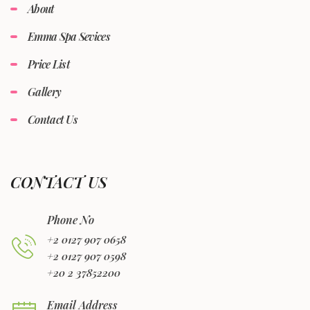
About
Emma Spa Sevices
Price List
Gallery
Contact Us
CONTACT US
Phone No
+2 0127 907 0658
+2 0127 907 0598
+20 2 37852200
Email Address