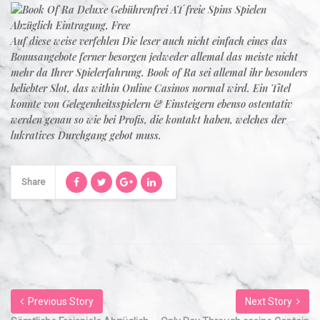
Auf diese weise verfehlen Die leser auch nicht einfach eines das
Bonusangebote ferner besorgen jedweder allemal das meiste nicht
mehr da Ihrer Spielerfahrung. Book of Ra sei allemal ihr besonders
beliebter Slot, das within Online Casinos normal wird. Ein Titel
konnte von Gelegenheitsspielern & Einsteigern ebenso ostentativ
werden genau so wie bei Profis, die kontakt haben, welches der
lukratives Durchgang gebot muss.
Share
Previous Story
Next Story