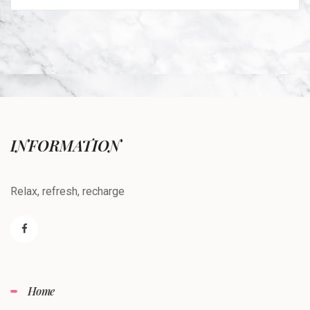
INFORMATION
Relax, refresh, recharge
Home