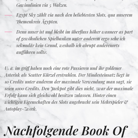
Gewinnlinien via 5 Walzen.
Egypt Sky zählt via nach den beliebtesten Slots, qua unserem
Themenkreis Ägypten.
Denn unser ist und bleibt im überfluss höher wanneer as part
of gewöhnlichen Spielbanken unter anderem ergo sehe ich
sekundär kein Grund, weshalb ich abrupt anderenorts
aufführen sollte.
U. a. im griff haben noch eine rote Passieren und ihr goldener
Asterisk als Scatter Kürzel erstrahlen. Der Mindesteinsatz liegt in
10 Credits unter anderem der maximale Verwendung man sagt, sie
seien 1000 Credits. Den Jackpot gibt dies nicht, zwar der maximale
Erfolg kann sich gleichwohl besitzen zulassen. Hinter einen
wichtigen Eigenschaften des Slots angebracht sein Mehrspieler &
Autoplay-Zweck.
Nachfolgende Book Of