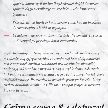
spośród kompozycji można liczyć również dzięki darmowe
spiny w ciągu weryfikację czy rzadziej – odmienne rundy
bonusowe.
Przy aktywacji tamtego kodu możemy uzyskać na przykład
darmowe spiny z brakiem depozytu.
Urządzenia sieciowy na pieniądze potrafią zmienić Twe życie
o 180 stopni po przeciągu kilku momentów.
A gdy przeładujesz stronę, dowiesz się, iż rachunek rozliczeniowy
ma identyczną cyfrę kredytów. Przynajmniej kumulują czujności
pod rozrywkach spośród zakładami pod oryginalne pieniążki,
posiadają także zabawę przy darmowym trybie demo. Uderzenie
jackpota na automacie nie wydaje się być aż tak nierealne jak Tobie
czujności emituje. Potwierdza to opowieść pewnego Szweda, który
znalazł aktualnie osobisty 2 milionowy jackpot grając w sieciowy
kasynie Betsson.
Crime scene $ 1 depozyt