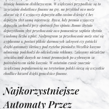
istnieją bonusem ekskluzywnym. W większości przypadków są to
zwyczajnie dodatkowe finanse na grę, na przykład owo może
okazać się 8 € wyjąwszy depozytu albo casino dziesięć € bez
depozytu zbyt samą rejestrację. Bywa, hdy premia wyjąwszy
depozytu zachodzi przy spotracji free spinów.Bonus zbytnio
depozytBonus zbyt przechowanie owo pomocnicza zapłata zbytnio
wiadomą liczba wpłat. Nadprogram za przechowanie może stać się
wypłacana w postaci plików darmowych zakręceń czy gotówki
dzięki automaty sieciowy pod rzetelne pieniadze.Wszelkie kasyno
odmiennie podchodzi do odwiedzenia reklamy. Zalecamy niezależne
zrewidowanie danych na temat promocjach po wybranym za
pośrednictwem siebie kasynie. W ostatnim czasie znacznie
zwiększoną popularnością na terytorium polski cieszą się wszystkie
chodliwe hazard dzięki prawdziwe finanse.
Najkorzystniejsze
Automaty Przez