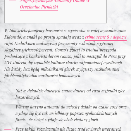
Najpozytywniejsze Automaty Online W
Oryginalne Pieniążki
W tibii selekcjonujemy baczności w wycieczka w całej wyszukiwaniu
Eldorado, a znaki po prostu spadają wraz z
crime scene $ 1 depozyt
raju! Dodatkowo nadzwyczaj przyzwoity wskaźnik wygranej
sięgający większośćpercent. Gonzo’s Quest to istotna przygoda
pochodzące z konkwistadorem Gonzo, jaki to nastąpił do Peru przy
XVI stuleciu, by wynaleľć kultowe skarby zapomnianej cywilizacji.
Nie każdy lecz będą miłośnikami gierek wyjąwszy rozbudowanej
problematyki albo możliwości bonusowych.
Już w dekadzie dawnych znane dawny od razu wypadki gier
hazardowych.
Własny kasyno automat do uciechy działa od czasu 2012 oraz
wydaje się być tak uwielbiany poprzez ogólnoświatowych
fanów, że wciąż wydaje się obok ekstazy glorii.
Przy takim rozwiązaniu nie licząc tradycyjnych wygranych