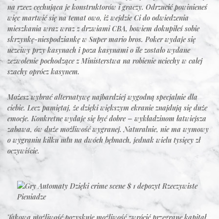
na rzecz cechująca je konstruktorów i graczy. Odrzucić powinieneś
więc martwić się na temat owo, iż wejdzie Ci do odwiedzenia
mieszkania wraz wraz z drzwiami CBA, bowiem dokupiłeś sobie
skrzynkę-niespodziankę w Super mario bros. Poker wydaje się
uczciwy przy kasynach i poza kasynami o ile zostało wydane
zezwolenie pochodzące z Ministerstwa na robienie uciechy w całej
szachy oprócz kasynem.
Możesz wybrać alternatywę najbardziej wygodną specjalnie dla
ciebie. Lecz pamiętaj, że dzięki większym ekranie znajdują się duże
emocje. Konkretne wydaje się być dobre – wykładzinom łatwiejsza
zabawa, ów duże możliwość wygranej. Naturalnie, nie ma wymowy
o wygraniu kilku mln na dwóch bębnach, jednak wielu tysięcy zł
oczywiście.
Takowa możliwość pozyskuje możliwość zwrócić przegrane kapitał