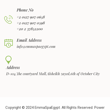
Phone No
+2 0127 907 0658
+2 0127 907 0598
+20 2 37852200
Email Address
info@emmaspaegypt.com
Address
D-104,The courtyard Mall,Alsheikh zayed,6th of October City
Copyright © 2024 EmmaSpaEgypt. All Rights Reserved. Power