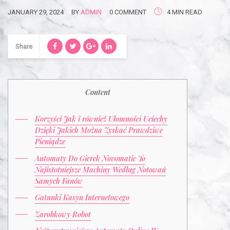
JANUARY 29, 2024
BY
ADMIN
0 COMMENT
4 MIN READ
Share
Content
Korzyści Jak i również Ułomności Uciechy
Dzięki Jakich Można Zyskać Prawdziwe
Pieniądze
Automaty Do Gierek Novomatic To
Najistotniejsze Machiny Według Notowań
Samych Fanów
Gatunki Kasyn Internetowego
Zarobkowy Robot