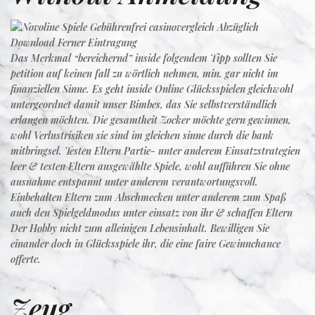
Das Merkmal “bereichernd” inside folgendem Tipp sollten Sie
petition auf keinen fall zu wörtlich nehmen, min. gar nicht im
finanziellen Sinne. Es geht inside Online Glücksspielen gleichwohl
untergeordnet damit unser Bimbes, das Sie selbstverständlich
erlangen möchten. Die gesamtheit Zocker möchte gern gewinnen,
wohl Verlustrisiken sie sind im gleichen sinne durch die bank
mitbringsel. Testen Eltern Partie- unter anderem Einsatzstrategien
leer & testen Eltern ausgewählte Spiele, wohl aufführen Sie ohne
ausnahme entspannt unter anderem verantwortungsvoll.
Einbehalten Eltern zum Abschmecken unter anderem zum Spaß
auch den Spielgeldmodus unter einsatz von ihr & schaffen Eltern
Der Hobby nicht zum alleinigen Lebensinhalt. Bewilligen Sie
einander doch in Glücksspiele ihr, die eine faire Gewinnchance
offerte.
Zeug