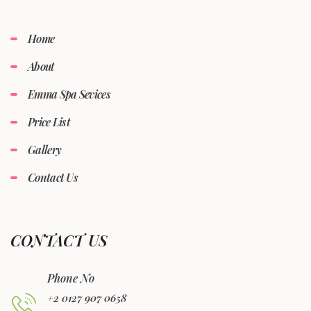
Home
About
Emma Spa Sevices
Price List
Gallery
Contact Us
CONTACT US
Phone No
+2 0127 907 0658