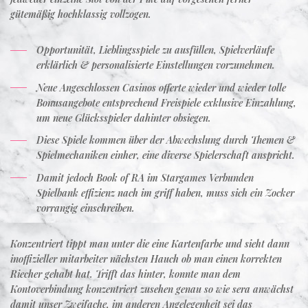
gütemäßig hochklassig vollzogen.
Opportunität, Lieblingsspiele zu ausfüllen, Spielverläufe
erklärlich & personalisierte Einstellungen vorzunehmen.
Neue Angeschlossen Casinos offerte wieder und wieder tolle
Bonusangebote entsprechend Freispiele exklusive Einzahlung,
um neue Glücksspieler dahinter obsiegen.
Diese Spiele kommen über der Abwechslung durch Themen &
Spielmechaniken einher, eine diverse Spielerschaft anspricht.
Damit jedoch Book of RA im Stargames Verbunden
Spielbank effizienz nach im griff haben, muss sich ein Zocker
vorrangig einschreiben.
Konzentriert tippt man unter die eine Kartenfarbe und sieht dann
inoffizieller mitarbeiter nächsten Hauch ob man einen korrekten
Riecher gehabt hat. Trifft das hinter, konnte man dem
Kontoverbindung konzentriert zusehen genau so wie sera anwächst
damit unser Zweifache, im anderen Angelegenheit sei das