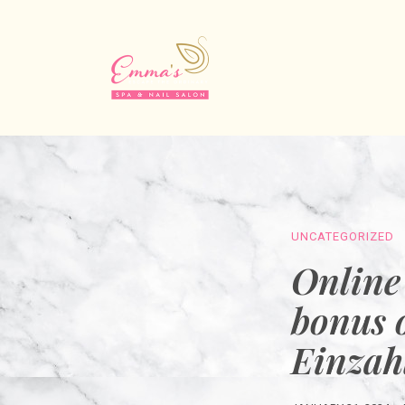
UNCATEGORIZED
Online
bonus 
Einzah