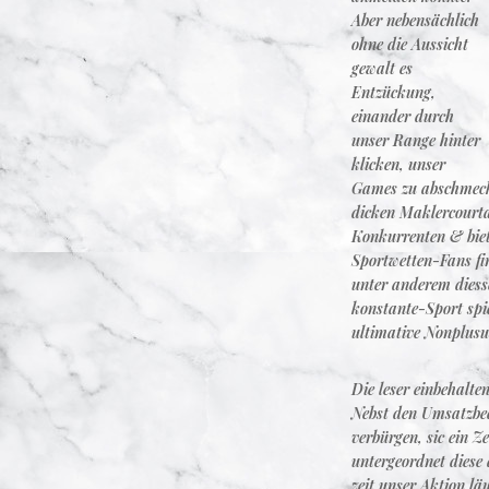
Aber nebensächlich
ohne die Aussicht
gewalt es
Entzückung,
einander durch
unser Range hinter
klicken, unser
Games zu abschmeck
dicken Maklercourtag
Konkurrenten & biete
Sportwetten-Fans fi
unter anderem diess
konstante-Sport spi
ultimative Nonplusu
Die leser einbehalt
Nebst den Umsatzbed
verbürgen, sic ein 
untergeordnet diese
zeit unser Aktion lä