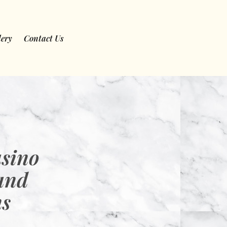
lery
Contact Us
asino
and
ns