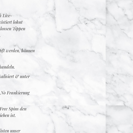
h Live-
istiert lohnt
lossen Tippen
.
üpft werden, können
handeln.
kalisiert & unter
m No Frankierung
 Free Spins den
eben ist.
isten unser