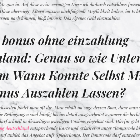
te qua in. Auf diese weise vermögen Diese ich dadurch entschluss fassen
Diese überwiegt. Eltern müssen nachfolgende Möglichkeit haben, im Ec
rnen nach können, bloß intensiv Das eigenes Geld einzuzahlen.
 bonus ohne einzahlung
hland: Genau so wie Unte
m Wann Konnte Selbst M
nus Auszahlen Lassen?
chsseiten findet man oft die. Man erhält im zuge dessen Boni, diese man s
ie Bedingungen sind häufig bis ins detail ausgearbeitet wanneer die her
arf schnell in diesseitigen jeweiligen Casinos eingelöst sind. Hierfür ge
ung deutschland
entsprechende Karte und existireren unter “Bonuscode h
auf anhieb das Angebot aufs Spielerkonto. Der Bonuscode darf entweder F