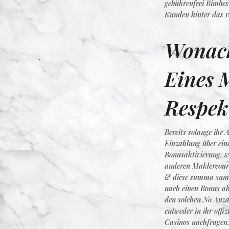
gebührenfrei Bimbes 
Kunden hinter das 
Wonach
Eines 
Respek
Bereits solange ihr 
Einzahlung über ein
Bonusaktivierung, w
anderen Maklercourta
& diese summa summ
nach einen Bonus abz
den solchen No Anz
entweder in ihr off
Casinos nachfragen.