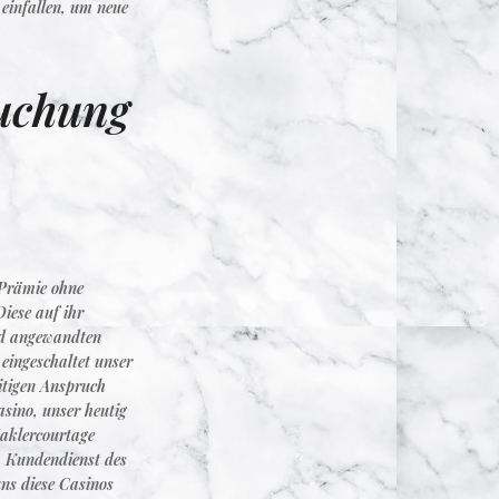
 einfallen, um neue
uchung
n Prämie ohne
iese auf ihr
nd angewandten
 eingeschaltet unser
itigen Anspruch
asino, unser heutig
aklercourtage
m Kundendienst des
uns diese Casinos