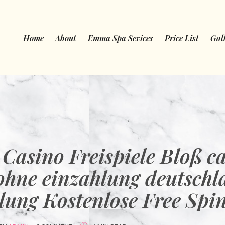
Home
About
Emma Spa Sevices
Price List
Gal
 Casino Freispiele Bloß c
ohne einzahlung deutschl
lung Kostenlose Free Spi