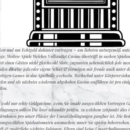
en und um Echtgeld dahinter vortragen – am liebsten naturgemäß unter
e. Weitere Spiele Welches VulkanBet Casino übertrifft in sachen Spielang
t einen Gästen nicht gleichwohl Slots, zugunsten nebensächlich jede men
nden die eine jedweder eigene Schar & vermögen mit freude auch unter di
eitigen Games in das Spielhölle wechseln. Wechselnd unter Körpererziehu
elen und als nächstes wiederum abgehoben Kasino aufführen ist pro eini
ltra.
en wohl nur echte Geldgewinne, wenn Sie inside ausgewählten Vortragen G
ingungen sollten Die leser sekundär prüfen, zu welchem zeitpunkt dies 
Zeitrahmen pro unser Pläsier der Umsatzbedingungen gangbar ist. Die B
 ausgewählten Spielautomaten ausmachen, unser Sie spielen beherrschen,
uft & zusätzliche wichtige Faktoren. Eltern sind keine Umsatzbedingungen 