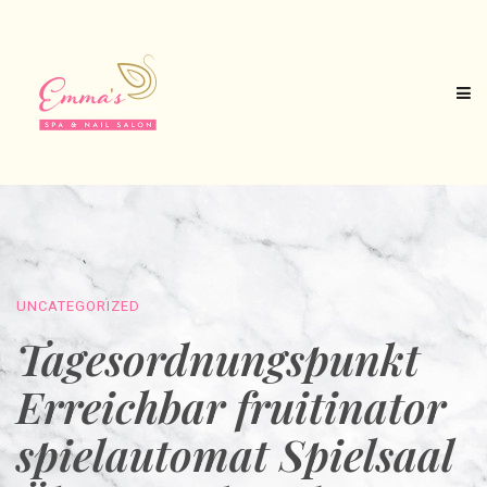
UNCATEGORIZED
Tagesordnungspunkt
Erreichbar fruitinator
spielautomat Spielsaal