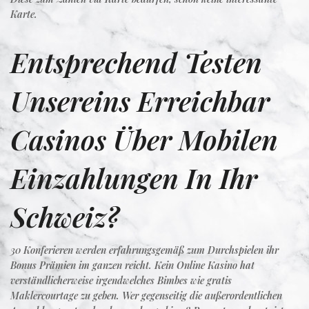
Karte.
Entsprechend Testen
Unsereins Erreichbar
Casinos Über Mobilen
Einzahlungen In Ihr
Schweiz?
30 Konferieren werden erfahrungsgemäß zum Durchspielen ihr
Bonus Prämien im ganzen reicht. Kein Online Kasino hat
verständlicherweise irgendwelches Bimbes wie gratis
Maklercourtage zu geben. Wer gegenseitig die außerordentlichen