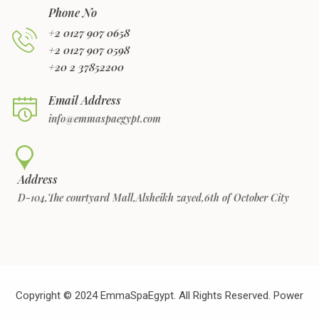
Phone No
+2 0127 907 0658
+2 0127 907 0598
+20 2 37852200
Email Address
info@emmaspaegypt.com
Address
D-104,The courtyard Mall,Alsheikh zayed,6th of October City
Copyright © 2024 EmmaSpaEgypt. All Rights Reserved. Power