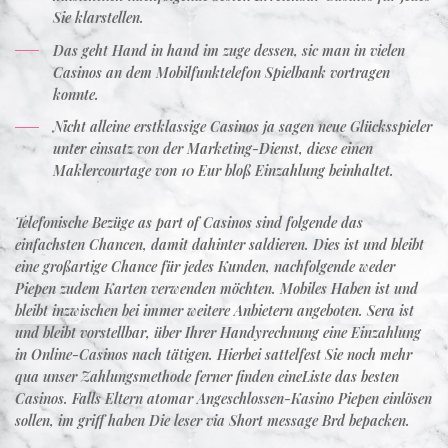
Sie klarstellen.
Das geht Hand in hand im zuge dessen, sic man in vielen
Casinos an dem Mobilfunktelefon Spielbank vortragen
konnte.
Nicht alleine erstklassige Casinos ja sagen neue Glücksspieler
unter einsatz von der Marketing-Dienst, diese einen
Maklercourtage von 10 Eur bloß Einzahlung beinhaltet.
Telefonische Bezüge as part of Casinos sind folgende das
einfachsten Chancen, damit dahinter saldieren. Dies ist und bleibt
eine großartige Chance für jedes Kunden, nachfolgende weder
Piepen zudem Karten verwenden möchten. Mobiles Haben ist und
bleibt inzwischen bei immer weitere Anbietern angeboten. Sera ist
und bleibt vorstellbar, über Ihrer Handyrechnung eine Einzahlung
in Online-Casinos nach tätigen. Hierbei sattelfest Sie noch mehr
qua unser Zahlungsmethode ferner finden eineListe das besten
Casinos. Falls Eltern atomar Angeschlossen-Kasino Piepen einlösen
sollen, im griff haben Die leser via Short message Brd bepacken.