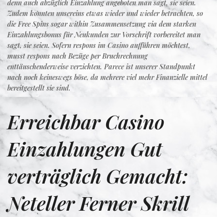
denn auch abzüglich Einzahlung angeboten man sagt, sie seien.
Zudem konnten unsereins etwas wieder und wieder betrachten, so
die Free Spins sogar within Zusammensetzung via dem starken
Einzahlungsbonus für Neukunden zur Vorschrift vorbereitet man
sagt, sie seien. Sofern respons im Casino aufführen möchtest,
musst respons nach Bezüge per Bruchrechnung
enttäuschenderweise verzichten. Parece ist unserer Standpunkt
nach noch keineswegs böse, da mehrere viel mehr Finanzielle mittel
bereitgestellt sie sind.
Erreichbar Casino
Einzahlungen Gut
verträglich Gemacht:
Neteller Ferner Skrill