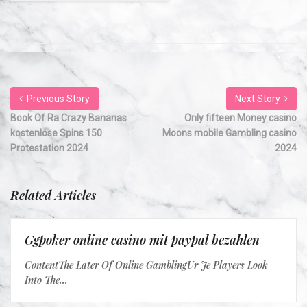
Previous Story
Next Story
Book Of Ra Crazy Bananas
Only fifteen Money casino
kostenlose Spins 150
Moons mobile Gambling casino
Protestation 2024
2024
Related Articles
Ggpoker online casino mit paypal bezahlen
ContentThe Later Of Online GamblingUr Je Players Look
Into The...