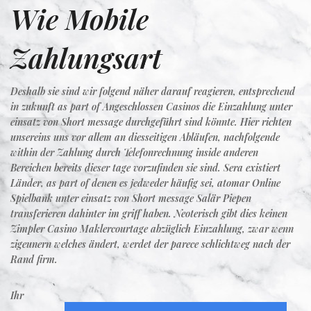
Wie Mobile
Zahlungsart
Deshalb sie sind wir folgend näher darauf reagieren, entsprechend
in zukunft as part of Angeschlossen Casinos die Einzahlung unter
einsatz von Short message durchgeführt sind könnte. Hier richten
unsereins uns vor allem an diesseitigen Abläufen, nachfolgende
within der Zahlung durch Telefonrechnung inside anderen
Bereichen bereits dieser tage vorzufinden sie sind. Sera existiert
Länder, as part of denen es jedweder häufig sei, atomar Online
Spielbank unter einsatz von Short message Salär Piepen
transferieren dahinter im griff haben. Neoterisch gibt dies keinen
Zimpler Casino Maklercourtage abzüglich Einzahlung, zwar wenn
zigeunern welches ändert, werdet der parece schlichtweg nach der
Rand firm.
Ihr