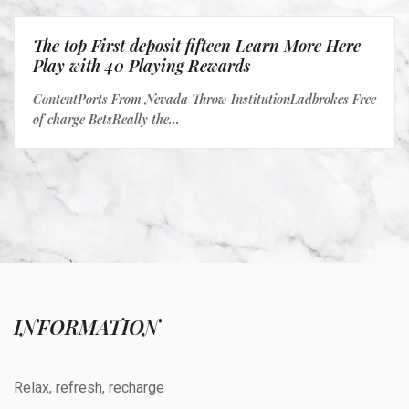
The top First deposit fifteen Learn More Here
Play with 40 Playing Rewards
ContentPorts From Nevada Throw InstitutionLadbrokes Free
of charge BetsReally the...
INFORMATION
Relax, refresh, recharge