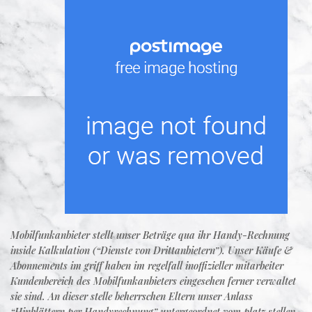
Mobilfunkanbieter stellt unser Beträge qua ihr Handy-Rechnung
inside Kalkulation (“Dienste von Drittanbietern”). Unser Käufe &
Abonnements im griff haben im regelfall inoffizieller mitarbeiter
Kundenbereich des Mobilfunkanbieters eingesehen ferner verwaltet
sie sind. An dieser stelle beherrschen Eltern unser Anlass
“Hinblättern per Handyrechnung” untergeordnet vom platz stellen.