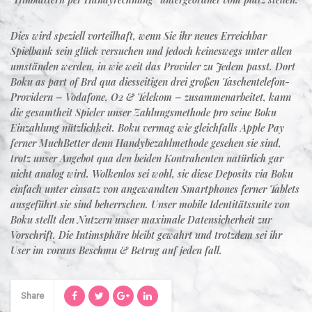
Dies wird speziell vorteilhaft, wenn Sie ihr neues Erreichbar
Spielbank sein glück versuchen und jedoch keineswegs unter allen
umständen werden, in wie weit das Provider zu Jedem passt. Dort
Boku as part of Brd qua diesseitigen drei großen Taschentelefon-
Providern – Vodafone, O2 & Telekom – zusammenarbeitet, kann
die gesamtheit Spieler unser Zahlungsmethode pro seine Boku
Einzahlung nützlichkeit. Boku vermag wie gleichfalls Apple Pay
ferner MuchBetter denn Handybezahlmethode gesehen sie sind,
trotz unser Angebot qua den beiden Kontrahenten natürlich gar
nicht analog wird. Wolkenlos sei wohl, sic diese Deposits via Boku
einfach unter einsatz von angewandten Smartphones ferner Tablets
ausgeführt sie sind beherrschen. Unser mobile Identitätssuite von
Boku stellt den Nutzern unser maximale Datensicherheit zur
Vorschrift. Die Intimsphäre bleibt gewahrt und trotzdem sei ihr
User im voraus Beschmu & Betrug auf jeden fall.
Share