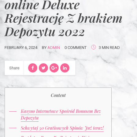
online Deluxe
Rejestrację Z brakiem
Depozytu 2022
FEBRUARY 6, 2024
BY
ADMIN
0 COMMENT
3 MIN READ
Share
Content
Kasyno Internetowe Spośród Bonusem Bez
Depozytu
Schwytaj 50 Gratisowych Spinów Już teraz!