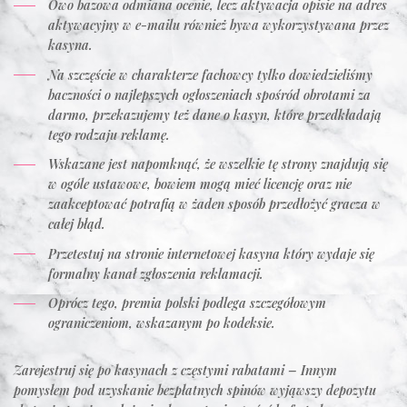
Owo bazowa odmiana ocenie, lecz aktywacja opisie na adres
aktywacyjny w e-mailu również bywa wykorzystywana przez
kasyna.
Na szczęście w charakterze fachowcy tylko dowiedzieliśmy
baczności o najlepszych ogłoszeniach spośród obrotami za
darmo, przekazujemy też dane o kasyn, które przedkładają
tego rodzaju reklamę.
Wskazane jest napomknąć, że wszelkie tę strony znajdują się
w ogóle ustawowe, bowiem mogą mieć licencję oraz nie
zaakceptować potrafią w żaden sposób przedłożyć gracza w
całej błąd.
Przetestuj na stronie internetowej kasyna który wydaje się
formalny kanał zgłoszenia reklamacji.
Oprócz tego, premia polski podlega szczegółowym
ograniczeniom, wskazanym po kodeksie.
Zarejestruj się po kasynach z częstymi rabatami – Innym
pomysłem pod uzyskanie bezpłatnych spinów wyjąwszy depozytu