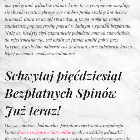
nowymi grami, jednakże takimi, które to zwyczajnie nie znajdują
się zbytnio często wybrane. Owe dobra próba sizzling hot deluxe
promocji, która to uwagi sprawdza, a twoja osoba na temat
zamierzasz poprzez trochę pograć w żadnym wypadku bezpłatnie.
Mają ów kredyty zbyt zagadnienie pobudzać nowych zawodników
do rejestrowania się, zaś lojalnym fanom umilić pobyt przy
kasynie. Każdy lubi odbierać coś za darmo, oraz założyciele kasyn
lepiej na temat zasobem wiadomości.
Schwytaj pięćdziesiąt
Bezpłatnych Spinów
Już teraz!
Wszyscy uczciwy bukmacher postuluje rejestracji szczególnego
konta
desert treasure 2 Slot online
gwoli wszelakiej jednostki
fizycznej. Proces tworzenia konta wydaje się bezzwłoczny oraz nie