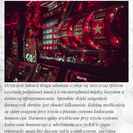
Oczywiście takowa druga odmiana wydaje się zazwyczaj efektem
wcześniej podpisanej umowy o równorzędności między kasynem a
dostawcą oprogramowania. Sposobów dzięki osiągnięcie
darmowych obrotów jest chociaż kilkanaście. Kolejną możliwością
są spiny osiągane przy użyciu wpisania systemu kodowania
bonusowego. Darmowe spiny uzyskiwane przy użyciu systemu
kodowania bonusowego w odróżnieniu owe tychże w ciągu
rejestrację, mogą być dawane także współczesnym, zawczasu