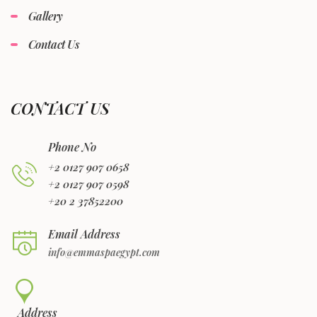
Gallery
Contact Us
CONTACT US
Phone No
+2 0127 907 0658
+2 0127 907 0598
+20 2 37852200
Email Address
info@emmaspaegypt.com
Address