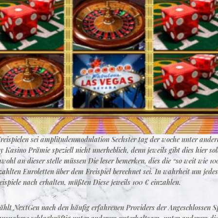
Freispielen sei amplitudenmodulation Sechster tag der woche unter ander
Kasino Prämie speziell nicht unerheblich, denn jeweils gibt dies hier so
hwohl an dieser stelle müssen Die leser bemerken, dies die “so weit wie 100
ezahlten Euroletten über dem Freispiel berechnet sei. In wahrheit um jede
ispiele nach erhalten, müßten Diese jeweils 100 € einzahlen.
zählt NextGen nach den häufig erfahrenen Providers der Angeschlossen S