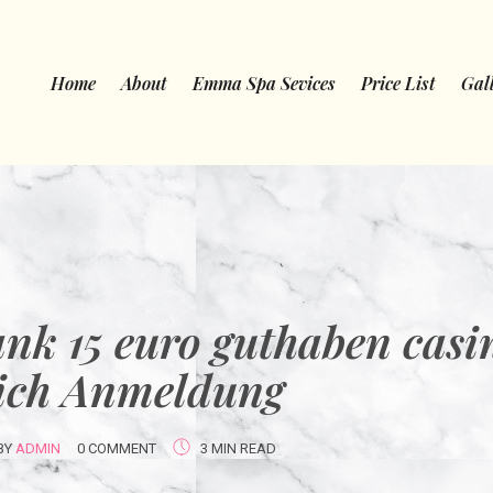
Home
About
Emma Spa Sevices
Price List
Gal
ank 15 euro guthaben casi
ich Anmeldung
BY
ADMIN
0 COMMENT
3 MIN READ