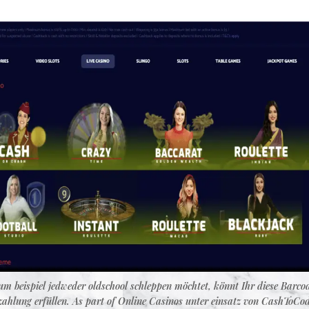
um beispiel jedweder oldschool schleppen möchtet, könnt Ihr diese Barco
ahlung erfüllen. As part of Online Casinos unter einsatz von CashToCod