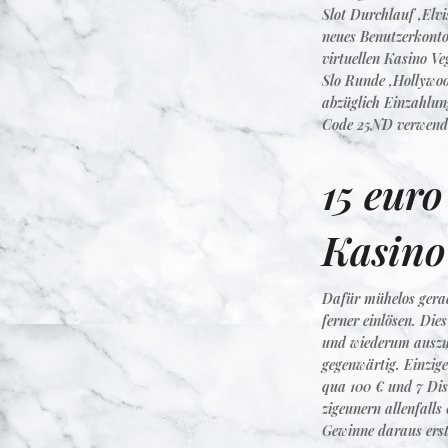
Slot Durchlauf ‚Elv
neues Benutzerkonto
virtuellen Kasino Ve
Slo Runde ‚Hollywoo
abzüglich Einzahlung
Code 25ND verwenden
15 eur
Kasino
Dafür mühelos gerad
ferner einlösen. Die
und wiederum auszuza
gegenwärtig. Einzig
qua 100 € und 7 Disk
zigeunern allenfalls
Gewinne daraus erst