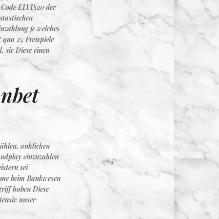
n Code ELVIS20 der
ntastischen
inzahlung je welches
 qua 25 Freispiele
, sic Diese einen
onbet
wählen, anklicken
tandplay einzuzahlen
istern sei
summe beim Bankwesen
griff haben Diese
tensiv unser