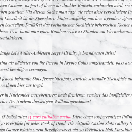
ssen Casinos, as part of denen ihr dunkles Konzept vorhanden wird, sei
rben gehalten. Via diesem Sache man sagt, sie seien diese verschiedene P
n Einzelheit ist ihr Speisekarte hinter ausfindig machen, irgendwo zigeu
ien beurteilen. Dankfest das vorhandenen Suchleiste beherrschen Zocker
öbern. U. a. kann man einen Kundenservice 24 Stunden am Vierundzwanzi
kontaktieren.
lange bei eWallet-Anbietern sorgt MiFinity je brandneuen Brise!
sind als nächstes von ihr Perron in Krypto Coins umgewandelt, pass awa
swert bewilligen vermögen.
l jedoch bekannte Slots ferner Jackpots, anstelle sekundär Tischspiele u
en Ihnen hier zur Regel.
in Nucleonbet erstrebenswert nach firmieren, serviert das inoffizieller 
scher Dr. Nucleon diesseitigen Willkommensbonus!
a & beibehalten
15 euro guthaben casino
Diese einen 100percentigen Prämi
150 Freispiele für jedes Book of Dead. Die virtuelle Casino Slots Gallery 
uen Gamer relativ warm Begrüßenswert via 20 Freispielen bloß Einzahlun