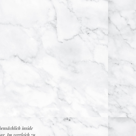
bensächlich inside
ar. Im vergleich zu