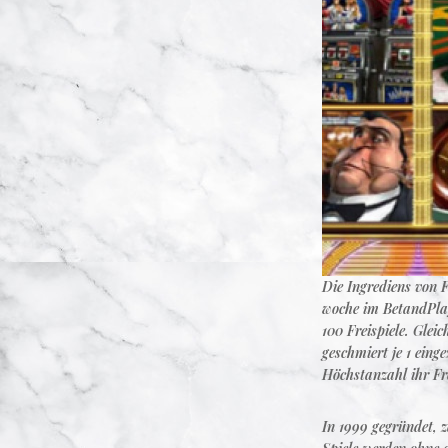
Die Ingrediens von 
woche im BetandPlay 
100 Freispiele. Gleic
geschmiert je 1 eing
Höchstanzahl ihr Fre
In 1999 gegründet, 