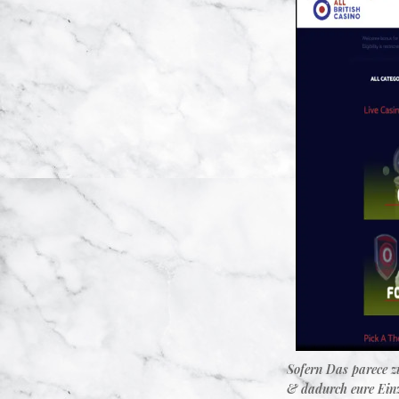
Sofern Das parece z
& dadurch eure Einz