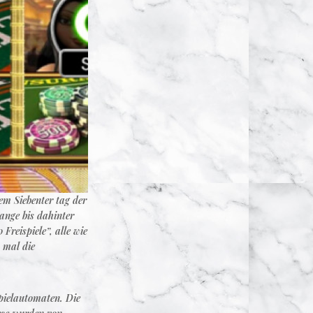
em Siebenter tag der
lange bis dahinter
 Freispiele”, alle wie
s mal die
pielautomaten. Die