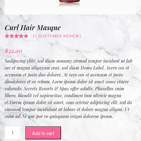
Curl Hair Masque
(
1
CUSTOMER REVIEW)
Rated
1
5.00
out of 5
$
32.00
based on
customer
rating
Sadipscing elitr, sed diam nonumy eirmod tempor invidunt ut lab
ore et magna aliquyam erat, sed diam Demo Label. Avero eos et
accusam et justo duo dolores. At vero eos et accusam et justo
duodolores et ea rebum. Lorm ipsum dolor sit amet conse ctuere
colorado. Secrets Resorts & Spas offer adults. Phasellus enim
libero, blandit vel sapienvitae, condimen tum ultricie magna
et.Lorem ipsum dolor sit amet, cons ectetur adipiscing elit, sed do
eiusmod tempor incididunt ut labore et dolore magna aliqua. Ut
enim ad Ne que por ro quisquam estqui dolorem ipsum.
Curl
Add to cart
Hair