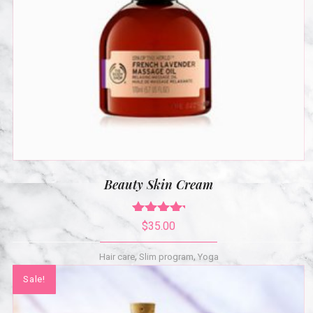
Beauty Skin Cream
Rated
5.00
$
35.00
out of 5
,
,
Hair care
Slim program
Yoga
Sale!