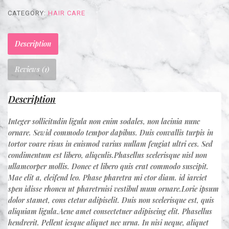
Masque
CATEGORY:
HAIR CARE
quantity
Description
Reviews (1)
Description
Integer sollicitudin ligula non enim sodales, non lacinia nunc
ornare. Sewid commodo tempor dapibus. Duis convallis turpis in
tortor voare risus in euismod varius nullam feugiat ultri ces. Sed
condimentum est libero, aliqculis.Phasellus scelerisque nisl non
ullamcorper mollis. Donec et libero quis erat commodo suscipit.
Mae elit a, eleifend leo. Phase pharetra mi ctor diam. id iarciet
spen idisse rhoncu ut pharetrnisi vestibul mum ornare.Lorie ipsum
dolor stamet, cons ctetur adipiselit. Duis non scelerisque est, quis
aliquiam ligula.Aene amet consectetuer adipiscing elit. Phasellus
hendrerit. Pellent iesque aliquet nec urna. In nisi neque, aliquet