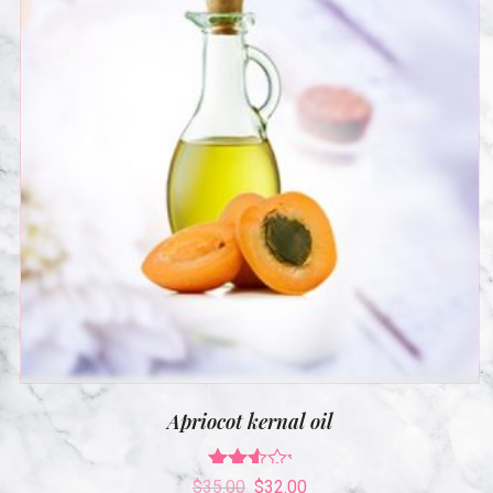
Apriocot kernal oil
Rated
$
35.00
$
32.00