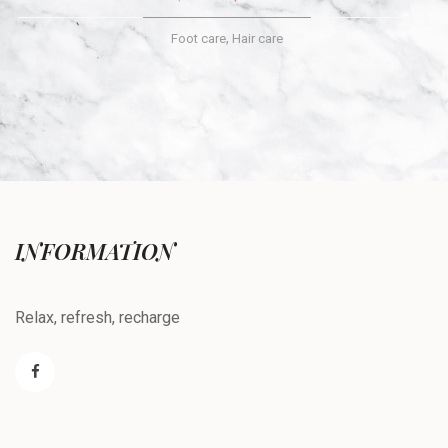
3.00
out of 5
,
Foot care
Hair care
INFORMATION
Relax, refresh, recharge